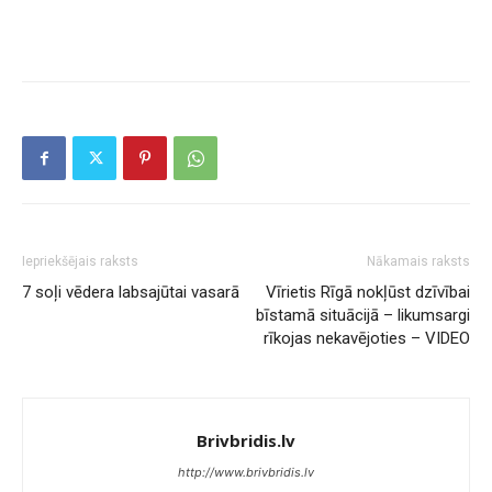
Iepriekšējais raksts
Nākamais raksts
7 soļi vēdera labsajūtai vasarā
Vīrietis Rīgā nokļūst dzīvībai
bīstamā situācijā – likumsargi
rīkojas nekavējoties – VIDEO
Brivbridis.lv
http://www.brivbridis.lv