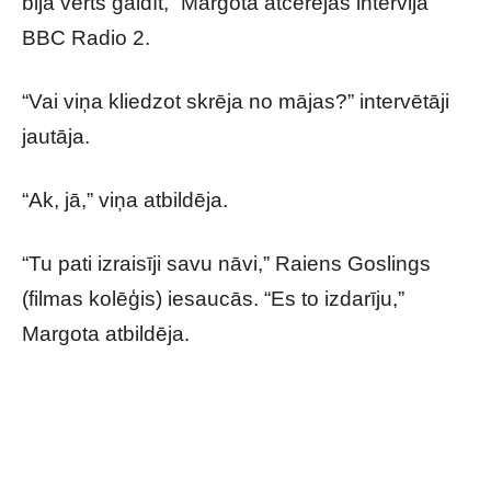
bija vērts gaidīt,” Margota atcerējās intervijā
BBC Radio 2.
“Vai viņa kliedzot skrēja no mājas?” intervētāji
jautāja.
“Ak, jā,” viņa atbildēja.
“Tu pati izraisīji savu nāvi,” Raiens Goslings
(filmas kolēģis) iesaucās. “Es to izdarīju,”
Margota atbildēja.