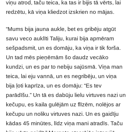
viņu atrod, taču teica, ka tas ir bijis tā vērts, lai
redzētu, kā viņa kliedzot izskrien no mājas.
“Mums bija jauna aukle, bet es gribēju atgūt
savu veco auklīti Taliju, kurai bija apmēram
sešpadsmit, un es domāju, ka viņa ir tik forša.
Un tad mēs pieņēmām šo daudz vecāko
kundzi, un es par to nebiju sajūsmā. Viņa man
teica, lai eju vannā, un es negribēju, un viņa
bija ļoti kaprīza, un es domāju: “Es tev
parādīšu.” Un tā es dabūju lielu virtuves nazi un
kečupu, es kaila gulējām uz flīzēm, nolējos ar
kečupu un noliku virtuves nazi. Un es gaidīju
kādas 45 minūtes, līdz viņa mani atradīs. Taču