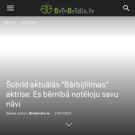
Sākums
Zvaigznes
Šobrīd aktuālās “Bārbijfilmas”
aktrise: Es bērnībā notēloju savu
nāvi
Raksta autors
Brivbridis.lv
-
21/07/2023