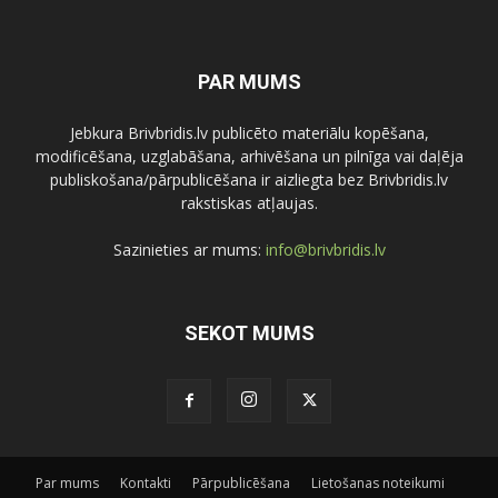
PAR MUMS
Jebkura Brivbridis.lv publicēto materiālu kopēšana,
modificēšana, uzglabāšana, arhivēšana un pilnīga vai daļēja
publiskošana/pārpublicēšana ir aizliegta bez Brivbridis.lv
rakstiskas atļaujas.
Sazinieties ar mums:
info@brivbridis.lv
SEKOT MUMS
Par mums
Kontakti
Pārpublicēšana
Lietošanas noteikumi