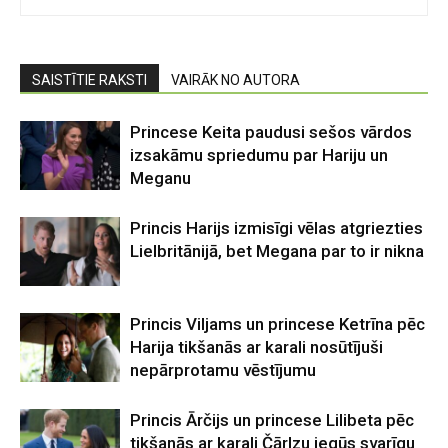
SAISTĪTIE RAKSTI
VAIRĀK NO AUTORA
Princese Keita paudusi sešos vārdos
izsakāmu spriedumu par Hariju un
Meganu
Princis Harijs izmisīgi vēlas atgriezties
Lielbritānijā, bet Megana par to ir nikna
Princis Viljams un princese Ketrīna pēc
Harija tikšanās ar karali nosūtījuši
nepārprotamu vēstījumu
Princis Ārčijs un princese Lilibeta pēc
tikšanās ar karali Čārlzu iegūs svarīgu