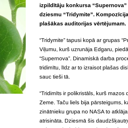
izpildītāju konkursa “Supernova” fi
dziesmu “Tridymite”. Kompozīcijai
plašākas auditorijas vērtējumam.
“Tridymite” tapusi kopā ar grupas “P
Viļumu, kurš uzrunāja Edgaru, pied
“Supernova”. Dinamiskā darba proce
tridimītu, līdz ar to izraisot plašas 
sauc tieši tā.
“Tridimīts ir polikristāls, kurš maz
Zeme. Taču liels bija pārsteigums,
zinātnieku grupa no NASA to atklāja
atrisināta. Dziesmā šis daudzšķautņ