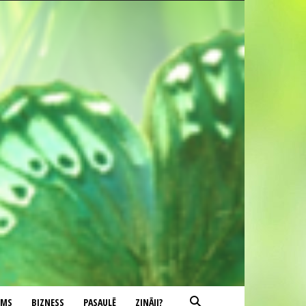
UMS
BIZNESS
PASAULĒ
ZINĀJI?