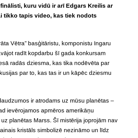
nālisti, kuru vidū ir arī Edgars Kreilis ar
 tikko tapis video, kas tiek nodots
rāta Vētra” basģitāristu, komponistu Ingaru
āvājot radīt kopdarbu šī gada konkursam
sā radās dziesma, kas tika nodēvēta par
diskusijas par to, kas tas ir un kāpēc dziesmu
os daudzumos ir atrodams uz mūsu planētas –
 kad ievērojamos apmēros amerikāņu
 uz planētas Marss. Šī mistērija joprojām nav
ainais kristāls simbolizē nezināmo un līdz