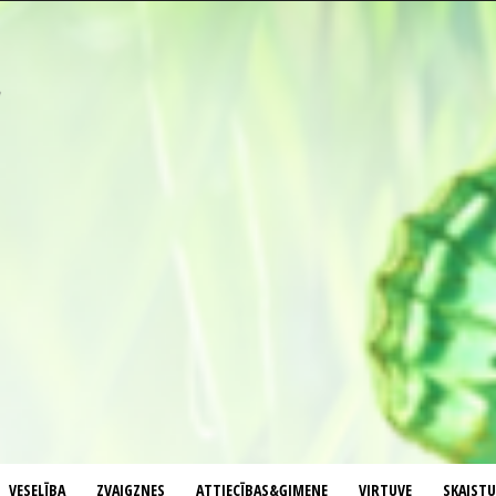
VESELĪBA
ZVAIGZNES
ATTIECĪBAS&ĢIMENE
VIRTUVE
SKAIST