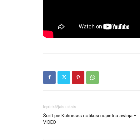
Iepriekšējais raksts
Šorīt pie Kokneses notikusi nopietna avārija –
VIDEO