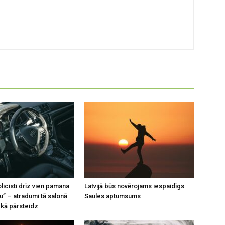
licisti drīz vien pamana
Latvijā būs novērojams iespaidīgs
u” – atradumi tā salonā
Saules aptumsums
kā pārsteidz