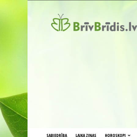
BrīvBrīdis.lv
SABIEDRĪBA
LAIKA ZIŅAS
HOROSKOPI