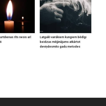
rtdienas rīts nesis arī
Latgalē vairākiem kungiem bēdīgi
ti
beidzas mēģinājums atkārtot
deviņdesmito gadu metodes