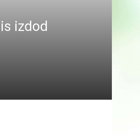
is izdod