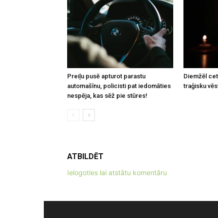
Preiļu pusē apturot parastu
Diemžēl cetu
automašīnu, policisti pat iedomāties
traģisku vēs
nespēja, kas sēž pie stūres!
ATBILDĒT
Ielogoties lai atstātu komentāru