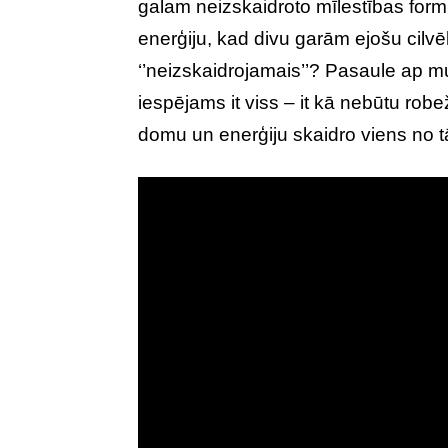
galam neizskaidroto mīlestības form
enerģiju, kad divu garām ejošu cilvē
‘’neizskaidrojamais’’? Pasaule ap mu
iespējams it viss – it kā nebūtu rob
domu un enerģiju skaidro viens no t