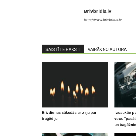
Brivbridis.lv
http://www.brivbridis.lv
SAISTĪTIE RAKSTI
VAIRĀK NO AUTORA
Brīvdienas sākušās ar ziņu par
Izsauktie po
traģēdiju
vecu “pasāt
un bagāžnie