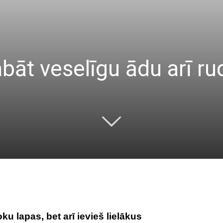
labāt veselīgu ādu arī r
u lapas, bet arī ievieš lielākus