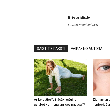
Brivbridis.lv
http://www.brivbridis.lv
SAISTĪTIE RAKSTI
VAIRĀK NO AUTORA
Ar ko patiesībā jāsāk, mēģinot
Ziemas un p
uzlabot ķermeņa aprises pavasarī?
nepieciešam