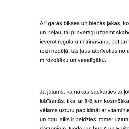
Arī garās bikses un biezās jakas, 
un neļauj tai pilnvērtīgi uzņemt skā
ievērot regulāru mitrināšanu, bet arī
reizi nedēļā, tas ļaus atbrīvoties 
mirdzošāku un veselīgāku.
Ja jūtams, ka nākas saskarties ar ļ
lobīšanās, tikai ar ārējiem kosmētik
vēlams uzturu papildināt ar vitamī
un ogu laiks ir beidzies, tomēr uztu
dārzeņiem. Noderīgs būs A un E vitam