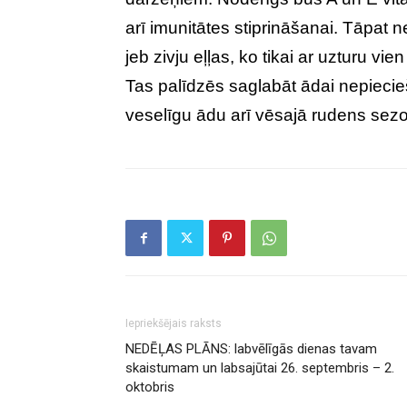
arī imunitātes stiprināšanai. Tāpat 
jeb zivju eļļas, ko tikai ar uzturu
Tas palīdzēs saglabāt ādai nepieci
veselīgu ādu arī vēsajā rudens sez
Iepriekšējais raksts
NEDĒĻAS PLĀNS: labvēlīgās dienas tavam
skaistumam un labsajūtai 26. septembris – 2.
oktobris