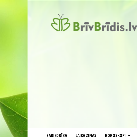
BrīvBrīdis.lv
SABIEDRĪBA
LAIKA ZIŅAS
HOROSKOPI