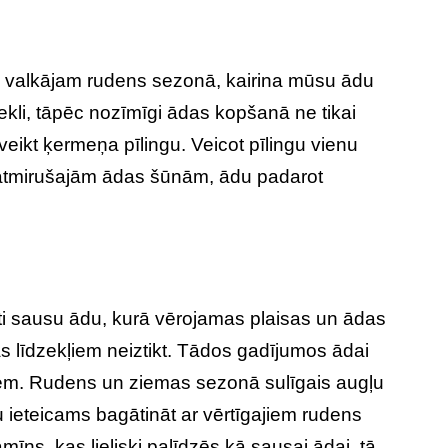
ko valkājam rudens sezonā, kairina mūsu ādu
bekli, tāpēc nozīmīgi ādas kopšanā ne tikai
 veikt ķermeņa pīlingu. Veicot pīlingu vienu
no atmirušajām ādas šūnām, ādu padarot
oti sausu ādu, kurā vērojamas plaisas un ādas
as līdzekļiem neiztikt. Tādos gadījumos ādai
niem. Rudens un ziemas sezonā sulīgais augļu
ru ieteicams bagātināt ar vērtīgajiem rudens
īns, kas lieliski palīdzēs kā sausai ādai, tā