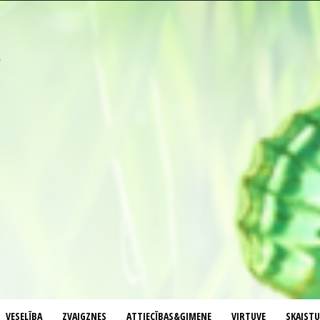
VESELĪBA
ZVAIGZNES
ATTIECĪBAS&ĢIMENE
VIRTUVE
SKAIST