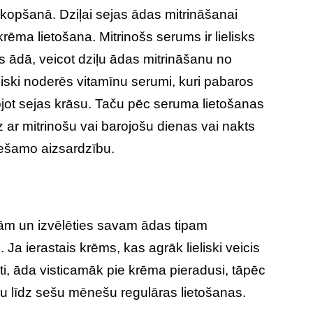
 kopšanā. Dziļai sejas ādas mitrināšanai
rēma lietošana. Mitrinošs serums ir lielisks
ūcas ādā, veicot dziļu ādas mitrināšanu no
liski noderēs vitamīnu serumi, kuri pabaros
ojot sejas krāsu. Taču pēc seruma lietošanas
ar mitrinošu vai barojošu dienas vai nakts
ešamo aizsardzību.
tām un izvēlēties savam ādas tipam
Ja ierastais krēms, kas agrāk lieliski veicis
āti, āda visticamāk pie krēma pieradusi, tāpēc
ju līdz sešu mēnešu regulāras lietošanas.