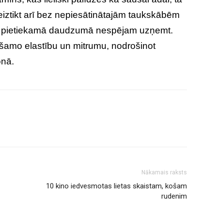
neiztikt arī bez nepiesātinātajām taukskābēm
 vien pietiekamā daudzumā nespējam uzņemt.
ešamo elastību un mitrumu, nodrošinot
onā.
Nākamais raksts
10 kino iedvesmotas lietas skaistam, košam
rudenim