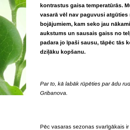
kontrastus gaisa temperatūrās. 
vasarā vēl nav paguvusi atgūties 
bojājumiem, kam seko jau nākamie 
aukstums un sausais gaiss no telp
padara jo īpaši sausu, tāpēc tās
dziļāku kopšanu.
Par to, kā labāk rūpēties par ādu 
Gribanova.
Pēc vasaras sezonas svarīgākais ir 