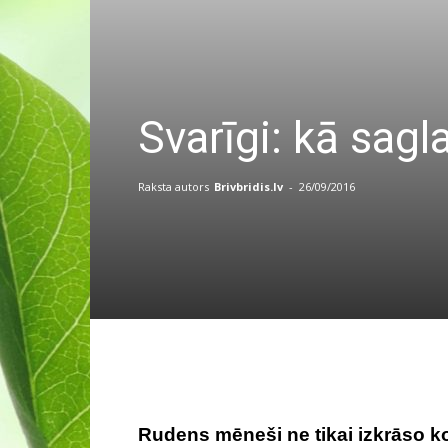
Svarīgi: kā sag
Raksta autors
Brivbridis.lv
-
26/09/2016
Rudens mēneši ne tikai izkrāso kok