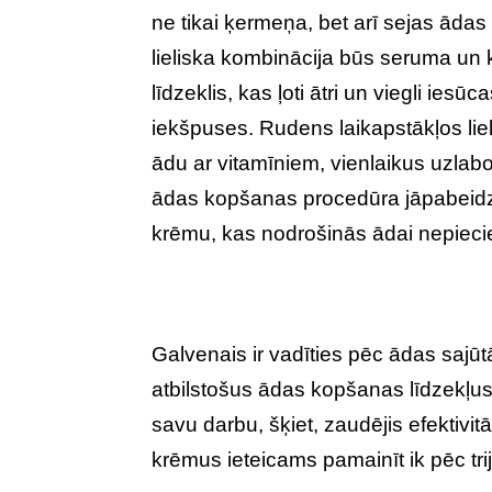
ne tikai ķermeņa, bet arī sejas ādas
lieliska kombinācija būs seruma un k
līdzeklis, kas ļoti ātri un viegli ies
iekšpuses. Rudens laikapstākļos lie
ādu ar vitamīniem, vienlaikus uzlab
ādas kopšanas procedūra jāpabeidz 
krēmu, kas nodrošinās ādai nepieci
Galvenais ir vadīties pēc ādas sajū
atbilstošus ādas kopšanas līdzekļus. 
savu darbu, šķiet, zaudējis efektivit
krēmus ieteicams pamainīt ik pēc tri