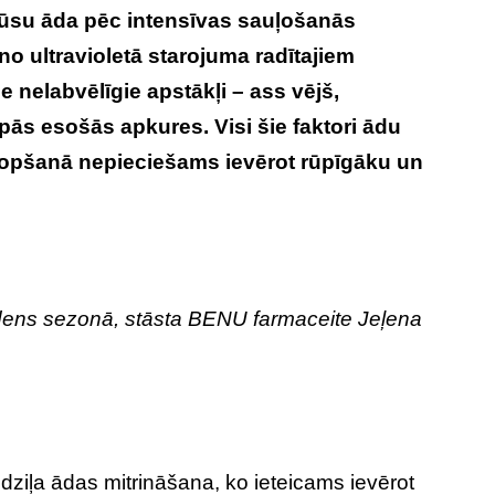
Mūsu āda pēc intensīvas sauļošanās
no ultravioletā starojuma radītajiem
nelabvēlīgie apstākļi – ass vējš,
ās esošās apkures. Visi šie faktori ādu
 kopšanā nepieciešams ievērot rūpīgāku un
rudens sezonā, stāsta BENU farmaceite Jeļena
dziļa ādas mitrināšana, ko ieteicams ievērot