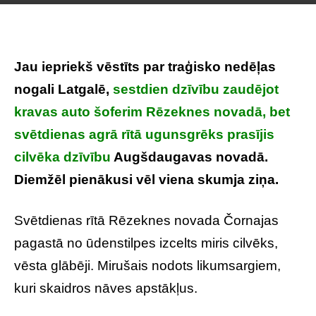
Jau iepriekš vēstīts par traģisko nedēļas
nogali Latgalē,
sestdien dzīvību zaudējot
kravas auto šoferim Rēzeknes novadā, bet
svētdienas agrā rītā ugunsgrēks prasījis
cilvēka dzīvību
Augšdaugavas novadā.
Diemžēl pienākusi vēl viena skumja ziņa.
Svētdienas rītā Rēzeknes novada Čornajas
pagastā no ūdenstilpes izcelts miris cilvēks,
vēsta glābēji. Mirušais nodots likumsargiem,
kuri skaidros nāves apstākļus.