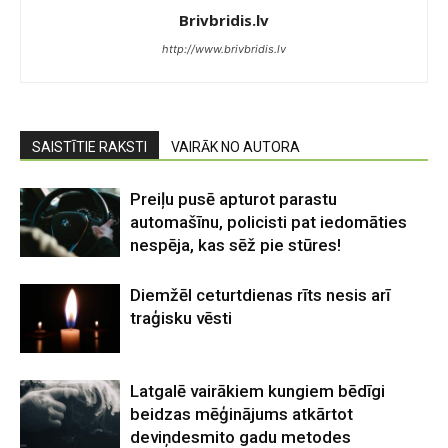
Brivbridis.lv
http://www.brivbridis.lv
SAISTĪTIE RAKSTI
VAIRĀK NO AUTORA
Preiļu pusē apturot parastu
automašīnu, policisti pat iedomāties
nespēja, kas sēž pie stūres!
Diemžēl ceturtdienas rīts nesis arī
traģisku vēsti
Latgalē vairākiem kungiem bēdīgi
beidzas mēģinājums atkārtot
deviņdesmito gadu metodes