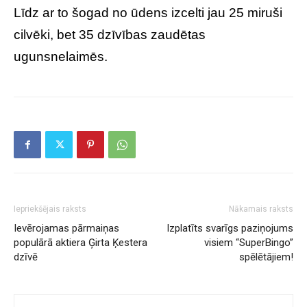
Līdz ar to šogad no ūdens izcelti jau 25 miruši
cilvēki, bet 35 dzīvības zaudētas
ugunsnelaimēs.
Iepriekšējais raksts
Nākamais raksts
Ievērojamas pārmaiņas
Izplatīts svarīgs paziņojums
populārā aktiera Ģirta Ķestera
visiem “SuperBingo”
dzīvē
spēlētājiem!