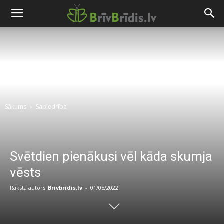
Sākums
Sabiedrība
Svētdien pienākusi vēl kāda skumja
vēsts
Raksta autors
Brivbridis.lv
-
01/05/2022