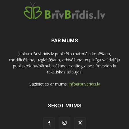
PAR MUMS
Jebkura Brivbridis.lv publicēto materiālu kopēšana,
modificēšana, uzglabāšana, arhivēšana un pilnīga vai daļēja
publiskošana/pārpublicēšana ir aizliegta bez Brivbridis.lv
rakstiskas atļaujas.
Sazinieties ar mums:
info@brivbridis.lv
SEKOT MUMS