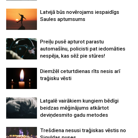
Latvijā būs novērojams iespaidīgs
Saules aptumsums
Preiļu pusē apturot parastu
automašīnu, policisti pat iedomāties
nespēja, kas sēž pie stūres!
Diemžēl ceturtdienas rīts nesis arī
traģisku vēsti
Latgalē vairākiem kungiem bēdīgi
beidzas mēģinājums atkārtot
deviņdesmito gadu metodes
Trešdiena nesusi traģiskas vēstis no
Siguldas puses