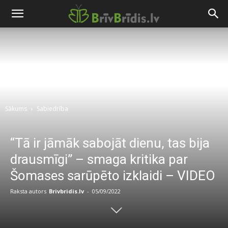
Sākums
Sabiedrība
“Tā ir jāmāk sabojāt dienu, tas bija
drausmīgi” – smaga kritika par
Šomases sarūpēto izklaidi – VIDEO
Raksta autors
Brivbridis.lv
-
05/09/2022