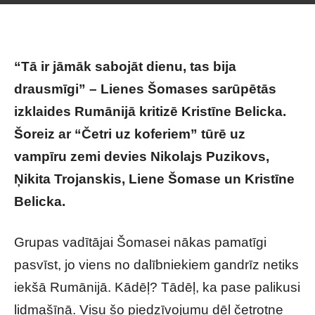
“Tā ir jāmāk sabojāt dienu, tas bija
drausmīgi” – Lienes Šomases sarūpētās
izklaides Rumānijā kritizē Kristīne Belicka.
Šoreiz ar “Četri uz koferiem” tūrē uz
vampīru zemi devies Nikolajs Puzikovs,
Ņikita Trojanskis, Liene Šomase un Kristīne
Belicka.
Grupas vadītājai Šomasei nākas pamatīgi
pasvīst, jo viens no dalībniekiem gandrīz netiks
iekšā Rumānijā. Kādēļ? Tādēļ, ka pase palikusi
lidmašīnā. Visu šo piedzīvojumu dēļ četrotne