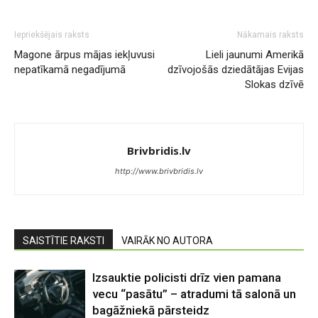
Iepriekšējais raksts
Nākamais raksts
Magone ārpus mājas iekļuvusi
Lieli jaunumi Amerikā
nepatīkamā negadījumā
dzīvojošās dziedātājas Evijas
Slokas dzīvē
Brivbridis.lv
http://www.brivbridis.lv
SAISTĪTIE RAKSTI
VAIRĀK NO AUTORA
Izsauktie policisti drīz vien pamana
vecu “pasātu” – atradumi tā salonā un
bagāžniekā pārsteidz