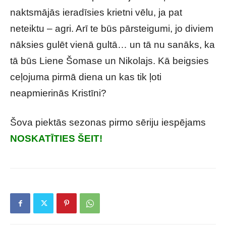
naktsmājās ieradīsies krietni vēlu, ja pat
neteiktu – agri. Arī te būs pārsteigumi, jo diviem
nāksies gulēt vienā gultā… un tā nu sanāks, ka
tā būs Liene Šomase un Nikolajs. Kā beigsies
ceļojuma pirmā diena un kas tik ļoti
neapmierinās Kristīni?
Šova piektās sezonas pirmo sēriju iespējams
NOSKATĪTIES ŠEIT!