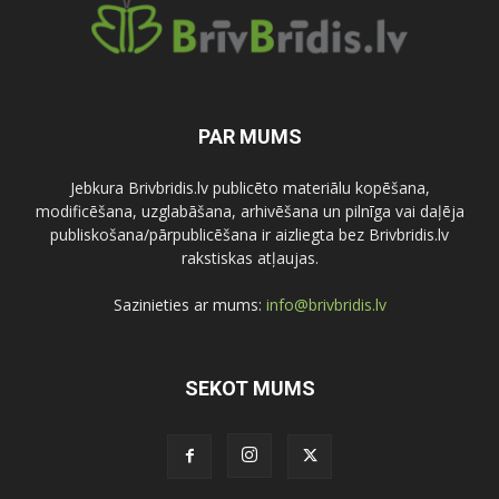
PAR MUMS
Jebkura Brivbridis.lv publicēto materiālu kopēšana,
modificēšana, uzglabāšana, arhivēšana un pilnīga vai daļēja
publiskošana/pārpublicēšana ir aizliegta bez Brivbridis.lv
rakstiskas atļaujas.
Sazinieties ar mums:
info@brivbridis.lv
SEKOT MUMS