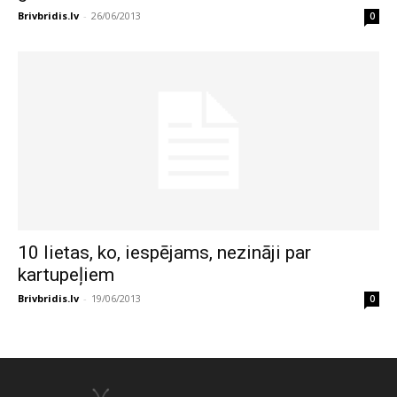
Brivbridis.lv
-
26/06/2013
0
10 lietas, ko, iespējams, nezināji par
kartupeļiem
Brivbridis.lv
-
19/06/2013
0