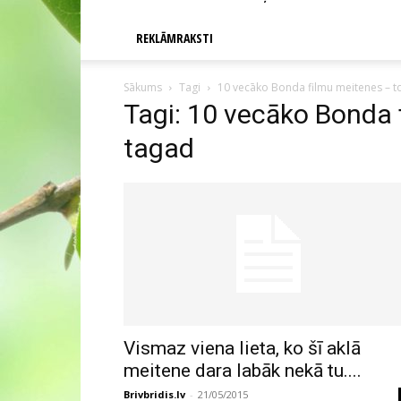
REKLĀMRAKSTI
Sākums
Tagi
10 vecāko Bonda filmu meitenes – t
Tagi: 10 vecāko Bonda 
tagad
Vismaz viena lieta, ko šī aklā
meitene dara labāk nekā tu....
Brivbridis.lv
-
21/05/2015