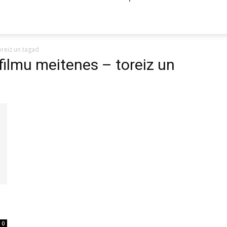
oreiz un tagad
filmu meitenes – toreiz un
0