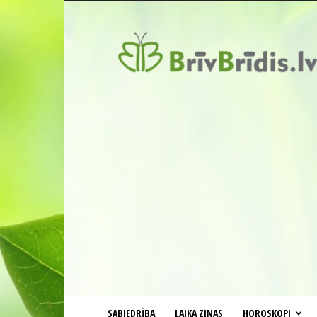
BrīvBrīdis.lv
SABIEDRĪBA
LAIKA ZIŅAS
HOROSKOPI