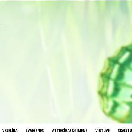
VESELĪBA
ZVAIGZNES
ATTIECĪBAS&ĢIMENE
VIRTUVE
SKAIST