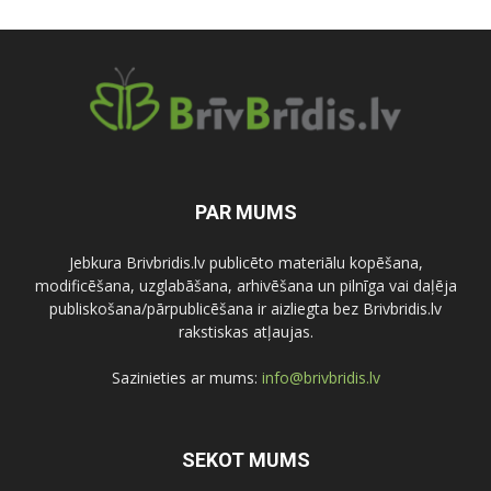
PAR MUMS
Jebkura Brivbridis.lv publicēto materiālu kopēšana,
modificēšana, uzglabāšana, arhivēšana un pilnīga vai daļēja
publiskošana/pārpublicēšana ir aizliegta bez Brivbridis.lv
rakstiskas atļaujas.
Sazinieties ar mums:
info@brivbridis.lv
SEKOT MUMS