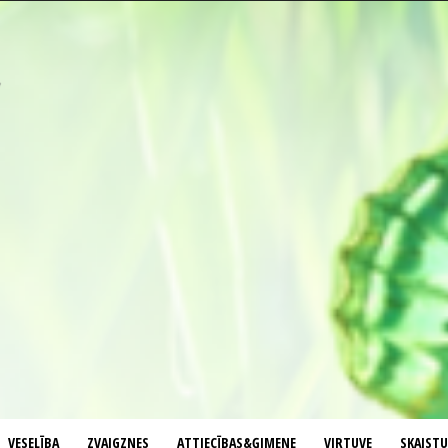
VESELĪBA
ZVAIGZNES
ATTIECĪBAS&ĢIMENE
VIRTUVE
SKAIST