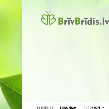
BrīvBrīdis.lv
SABIEDRĪBA
LAIKA ZIŅAS
HOROSKOPI