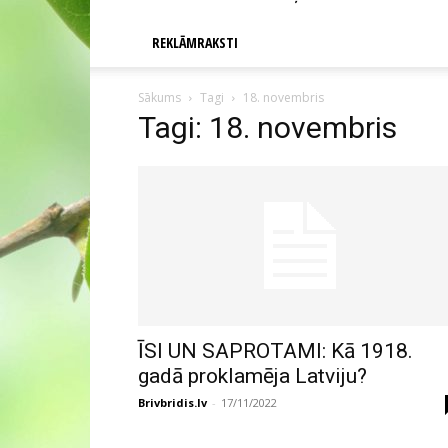
REKLĀMRAKSTI
Sākums
Tagi
18. novembris
Tagi: 18. novembris
ĪSI UN SAPROTAMI: Kā 1918.
gadā proklamēja Latviju?
Brivbridis.lv
-
17/11/2022