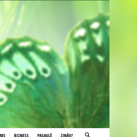
UMS
BIZNESS
PASAULĒ
ZINĀJI?