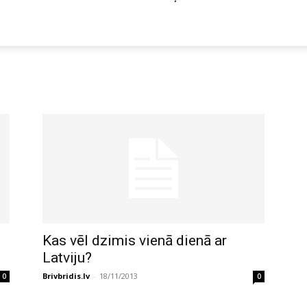
Kas vēl dzimis vienā dienā ar
Latviju?
Brivbridis.lv
-
18/11/2013
0
0