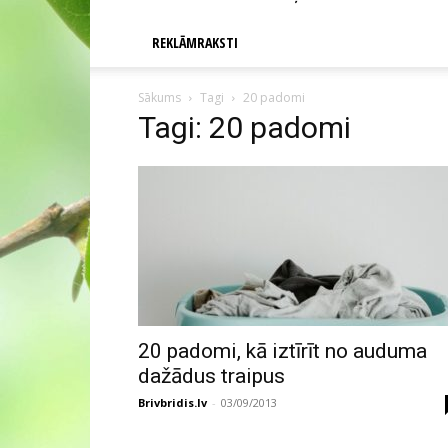
REKLĀMRAKSTI
Sākums
Tagi
20 padomi
Tagi: 20 padomi
20 padomi, kā iztīrīt no auduma
dažādus traipus
Brivbridis.lv
-
03/09/2013