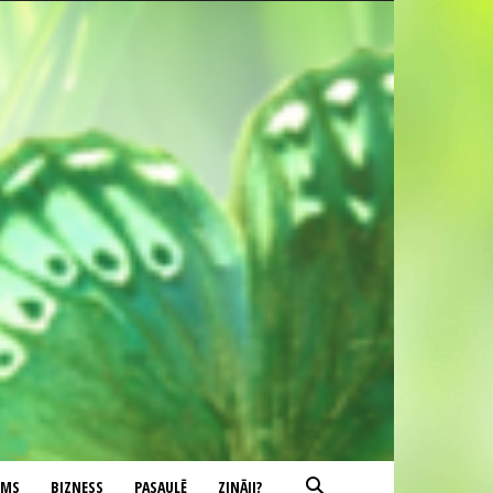
UMS
BIZNESS
PASAULĒ
ZINĀJI?