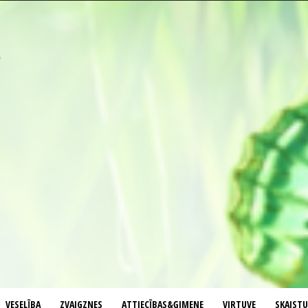
VESELĪBA
ZVAIGZNES
ATTIECĪBAS&ĢIMENE
VIRTUVE
SKAIST