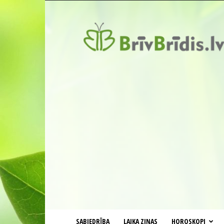
BrīvBrīdis.lv
SABIEDRĪBA
LAIKA ZIŅAS
HOROSKOPI