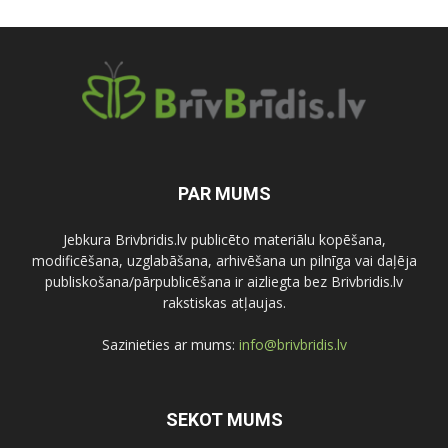
PAR MUMS
Jebkura Brivbridis.lv publicēto materiālu kopēšana,
modificēšana, uzglabāšana, arhivēšana un pilnīga vai daļēja
publiskošana/pārpublicēšana ir aizliegta bez Brivbridis.lv
rakstiskas atļaujas.
Sazinieties ar mums:
info@brivbridis.lv
SEKOT MUMS