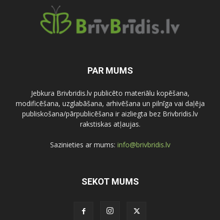
PAR MUMS
Jebkura Brivbridis.lv publicēto materiālu kopēšana,
modificēšana, uzglabāšana, arhivēšana un pilnīga vai daļēja
publiskošana/pārpublicēšana ir aizliegta bez Brivbridis.lv
rakstiskas atļaujas.
Sazinieties ar mums:
info@brivbridis.lv
SEKOT MUMS