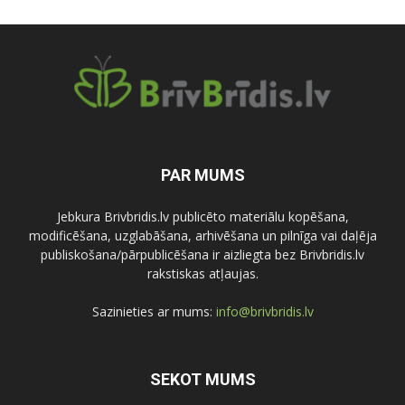
PAR MUMS
Jebkura Brivbridis.lv publicēto materiālu kopēšana,
modificēšana, uzglabāšana, arhivēšana un pilnīga vai daļēja
publiskošana/pārpublicēšana ir aizliegta bez Brivbridis.lv
rakstiskas atļaujas.
Sazinieties ar mums:
info@brivbridis.lv
SEKOT MUMS