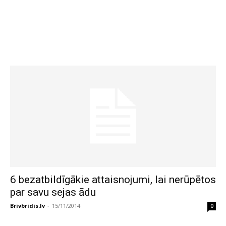
6 bezatbildīgākie attaisnojumi, lai nerūpētos
par savu sejas ādu
Brivbridis.lv
-
15/11/2014
0