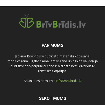
PAR MUMS
Jebkura Brivbridis.lv publicēto materiālu kopēšana,
modificēšana, uzglabāšana, arhivēšana un pilnīga vai daļēja
publiskošana/pārpublicēšana ir aizliegta bez Brivbridis.lv
rakstiskas atļaujas.
Sazinieties ar mums:
info@brivbridis.lv
SEKOT MUMS