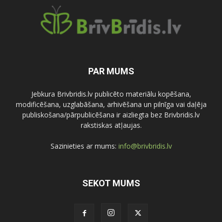
PAR MUMS
Jebkura Brivbridis.lv publicēto materiālu kopēšana,
modificēšana, uzglabāšana, arhivēšana un pilnīga vai daļēja
publiskošana/pārpublicēšana ir aizliegta bez Brivbridis.lv
rakstiskas atļaujas.
Sazinieties ar mums:
info@brivbridis.lv
SEKOT MUMS