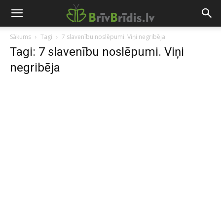
Sākums
Tagi
7 slavenību noslēpumi. Viņi negribēja
Tagi: 7 slavenību noslēpumi. Viņi
negribēja