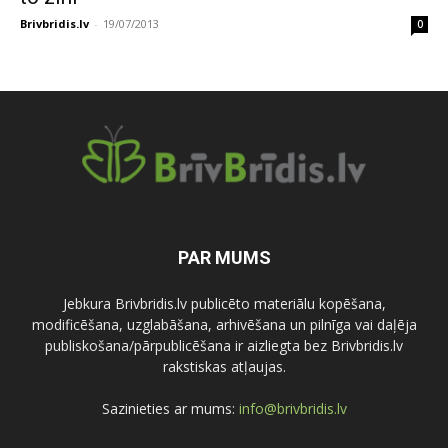
Brivbridis.lv
-
19/07/2013
0
PAR MUMS
Jebkura Brivbridis.lv publicēto materiālu kopēšana,
modificēšana, uzglabāšana, arhivēšana un pilnīga vai daļēja
publiskošana/pārpublicēšana ir aizliegta bez Brivbridis.lv
rakstiskas atļaujas.
Sazinieties ar mums:
info@brivbridis.lv