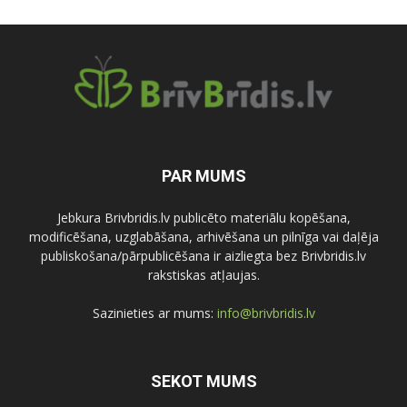
PAR MUMS
Jebkura Brivbridis.lv publicēto materiālu kopēšana,
modificēšana, uzglabāšana, arhivēšana un pilnīga vai daļēja
publiskošana/pārpublicēšana ir aizliegta bez Brivbridis.lv
rakstiskas atļaujas.
Sazinieties ar mums:
info@brivbridis.lv
SEKOT MUMS