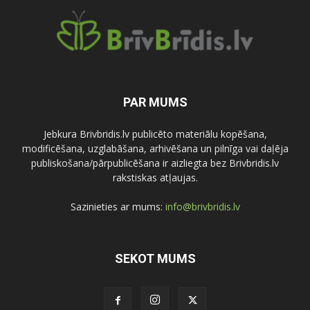
PAR MUMS
Jebkura Brivbridis.lv publicēto materiālu kopēšana,
modificēšana, uzglabāšana, arhivēšana un pilnīga vai daļēja
publiskošana/pārpublicēšana ir aizliegta bez Brivbridis.lv
rakstiskas atļaujas.
Sazinieties ar mums:
info@brivbridis.lv
SEKOT MUMS