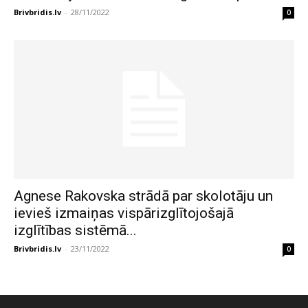
Brivbridis.lv
-
28/11/2022
0
Agnese Rakovska strādā par skolotāju un
ievieš izmaiņas vispārizglītojošajā
izglītības sistēmā...
Brivbridis.lv
-
23/11/2022
0