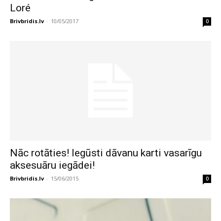
Loré
Brivbridis.lv
-
10/05/2017
0
Nāc rotāties! Iegūsti dāvanu karti vasarīgu
aksesuāru iegādei!
Brivbridis.lv
-
15/06/2015
0