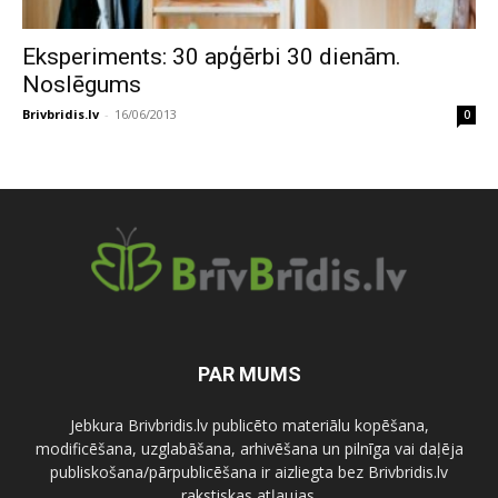
Eksperiments: 30 apģērbi 30 dienām.
Noslēgums
Brivbridis.lv
-
16/06/2013
0
PAR MUMS
Jebkura Brivbridis.lv publicēto materiālu kopēšana,
modificēšana, uzglabāšana, arhivēšana un pilnīga vai daļēja
publiskošana/pārpublicēšana ir aizliegta bez Brivbridis.lv
rakstiskas atļaujas.