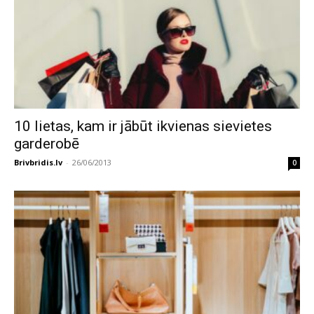
10 lietas, kam ir jābūt ikvienas sievietes
garderobē
Brivbridis.lv
-
26/06/2013
0