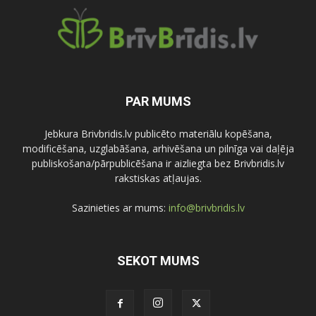
PAR MUMS
Jebkura Brivbridis.lv publicēto materiālu kopēšana,
modificēšana, uzglabāšana, arhivēšana un pilnīga vai daļēja
publiskošana/pārpublicēšana ir aizliegta bez Brivbridis.lv
rakstiskas atļaujas.
Sazinieties ar mums:
info@brivbridis.lv
SEKOT MUMS