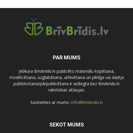
PAR MUMS
Jebkura Brivbridis.lv publicēto materiālu kopēšana,
modificēšana, uzglabāšana, arhivēšana un pilnīga vai daļēja
publiskošana/pārpublicēšana ir aizliegta bez Brivbridis.lv
rakstiskas atļaujas.
Sazinieties ar mums:
info@brivbridis.lv
SEKOT MUMS