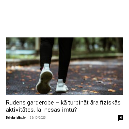
Rudens garderobe – kā turpināt āra fiziskās
aktivitātes, lai nesaslimtu?
Brivbridis.lv
-
25/10/2023
0