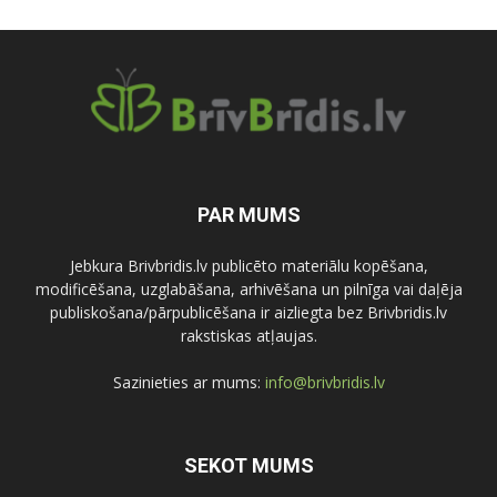
PAR MUMS
Jebkura Brivbridis.lv publicēto materiālu kopēšana,
modificēšana, uzglabāšana, arhivēšana un pilnīga vai daļēja
publiskošana/pārpublicēšana ir aizliegta bez Brivbridis.lv
rakstiskas atļaujas.
Sazinieties ar mums:
info@brivbridis.lv
SEKOT MUMS