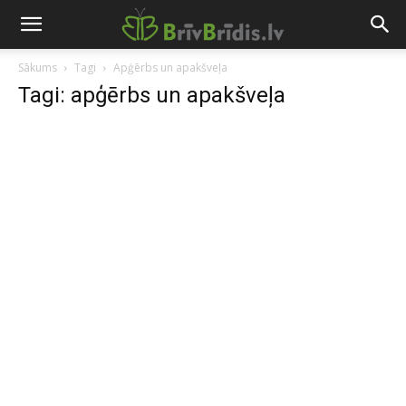
Sākums
Tagi
Apģērbs un apakšveļa
Tagi: apģērbs un apakšveļa