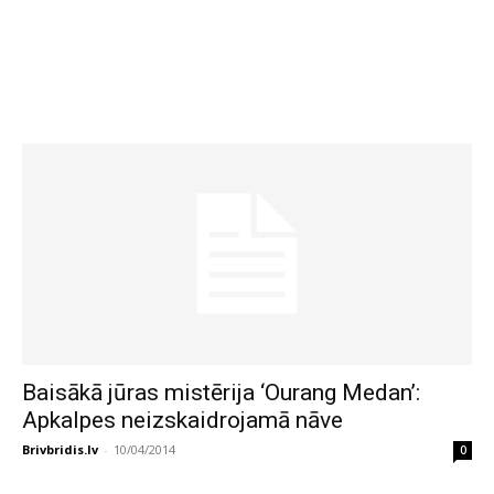
Baisākā jūras mistērija ‘Ourang Medan’:
Apkalpes neizskaidrojamā nāve
Brivbridis.lv
-
10/04/2014
0