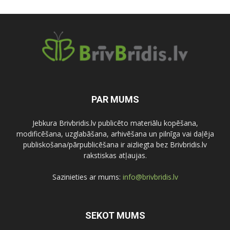
PAR MUMS
Jebkura Brivbridis.lv publicēto materiālu kopēšana,
modificēšana, uzglabāšana, arhivēšana un pilnīga vai daļēja
publiskošana/pārpublicēšana ir aizliegta bez Brivbridis.lv
rakstiskas atļaujas.
Sazinieties ar mums:
info@brivbridis.lv
SEKOT MUMS