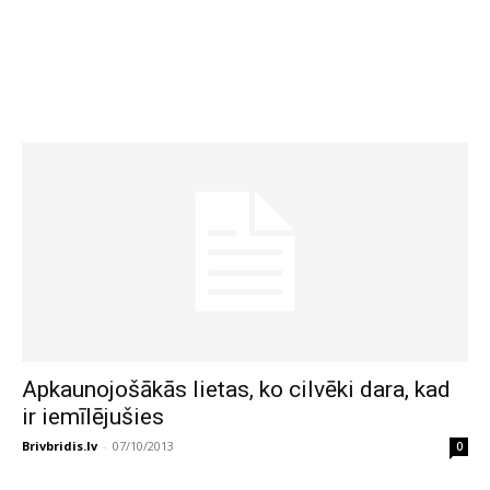
Apkaunojošākās lietas, ko cilvēki dara, kad
ir iemīlējušies
Brivbridis.lv
-
07/10/2013
0