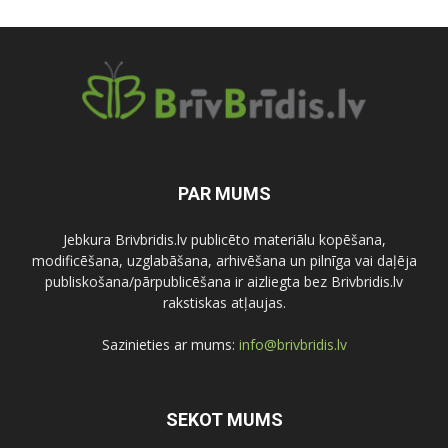
PAR MUMS
Jebkura Brivbridis.lv publicēto materiālu kopēšana,
modificēšana, uzglabāšana, arhivēšana un pilnīga vai daļēja
publiskošana/pārpublicēšana ir aizliegta bez Brivbridis.lv
rakstiskas atļaujas.
Sazinieties ar mums:
info@brivbridis.lv
SEKOT MUMS