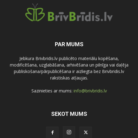
PAR MUMS
Jebkura Brivbridis.lv publicēto materiālu kopēšana,
modificēšana, uzglabāšana, arhivēšana un pilnīga vai daļēja
publiskošana/pārpublicēšana ir aizliegta bez Brivbridis.lv
rakstiskas atļaujas.
Sazinieties ar mums:
info@brivbridis.lv
SEKOT MUMS