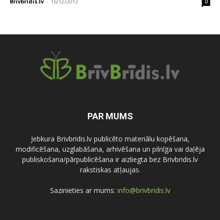
Brivbridis.lv
-
16/12/2013
0
PAR MUMS
Jebkura Brivbridis.lv publicēto materiālu kopēšana,
modificēšana, uzglabāšana, arhivēšana un pilnīga vai daļēja
publiskošana/pārpublicēšana ir aizliegta bez Brivbridis.lv
rakstiskas atļaujas.
Sazinieties ar mums:
info@brivbridis.lv