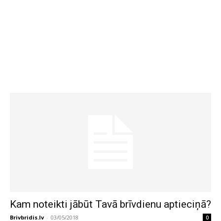
Kam noteikti jābūt Tavā brīvdienu aptieciņā?
Brivbridis.lv
-
03/05/2018
0