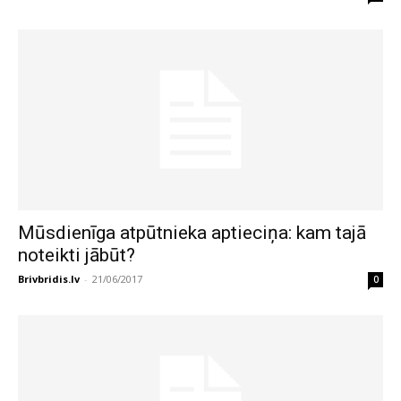
Mūsdienīga atpūtnieka aptieciņa: kam tajā
noteikti jābūt?
Brivbridis.lv
-
21/06/2017
0