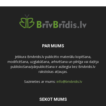
PAR MUMS
Jebkura Brivbridis.lv publicēto materiālu kopēšana,
modificēšana, uzglabāšana, arhivēšana un pilnīga vai daļēja
publiskošana/pārpublicēšana ir aizliegta bez Brivbridis.lv
rakstiskas atļaujas.
Sazinieties ar mums:
info@brivbridis.lv
SEKOT MUMS