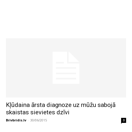
Kļūdaina ārsta diagnoze uz mūžu sabojā
skaistas sievietes dzīvi
Brivbridis.lv
-
30/06/2015
0