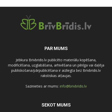
PAR MUMS
Jebkura Brivbridis.lv publicēto materiālu kopēšana,
modificēšana, uzglabāšana, arhivēšana un pilnīga vai daļēja
publiskošana/pārpublicēšana ir aizliegta bez Brivbridis.lv
rakstiskas atļaujas.
Sazinieties ar mums:
info@brivbridis.lv
SEKOT MUMS