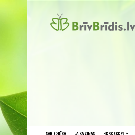
BrīvBrīdis.lv
SABIEDRĪBA
LAIKA ZIŅAS
HOROSKOPI