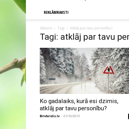
REKLĀMRAKSTI
Sākums
Tagi
Atklāj par tavu personību?
Tagi: atklāj par tavu p
Ko gadalaiks, kurā esi dzimis,
atklāj par tavu personību?
Brivbridis.lv
-
01/10/2013