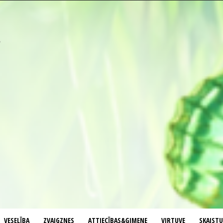
VESELĪBA
ZVAIGZNES
ATTIECĪBAS&ĢIMENE
VIRTUVE
SKAIST