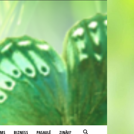
UMS
BIZNESS
PASAULĒ
ZINĀJI?