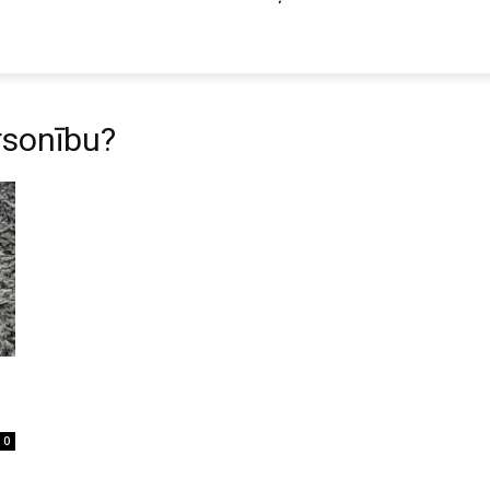
ersonību?
0