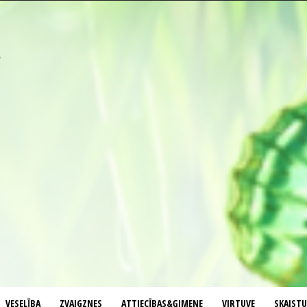
VESELĪBA
ZVAIGZNES
ATTIECĪBAS&ĢIMENE
VIRTUVE
SKAIST