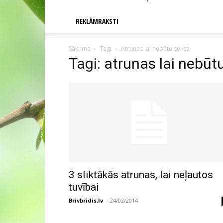
REKLĀMRAKSTI
Sākums
Tagi
Atrunas lai nebūtu seksa
Tagi: atrunas lai nebūt
3 sliktākās atrunas, lai neļautos
tuvībai
Brivbridis.lv
-
24/02/2014