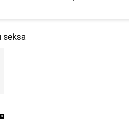
u seksa
0