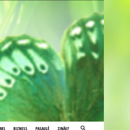
UMS
BIZNESS
PASAULĒ
ZINĀJI?