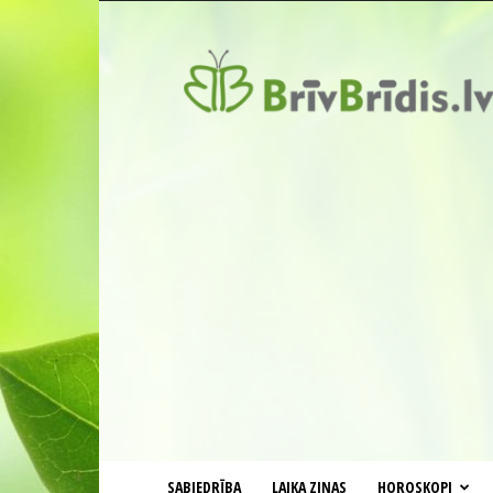
BrīvBrīdis.lv
SABIEDRĪBA
LAIKA ZIŅAS
HOROSKOPI