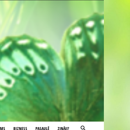
UMS
BIZNESS
PASAULĒ
ZINĀJI?