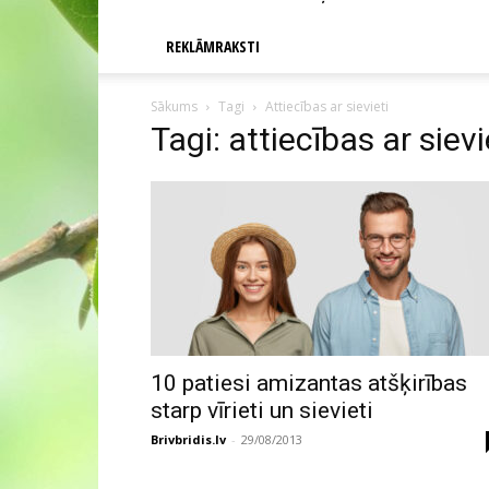
REKLĀMRAKSTI
Sākums
Tagi
Attiecības ar sievieti
Tagi: attiecības ar sievi
10 patiesi amizantas atšķirības
starp vīrieti un sievieti
Brivbridis.lv
-
29/08/2013