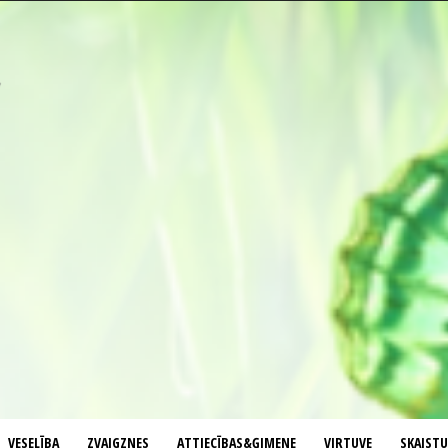
VESELĪBA
ZVAIGZNES
ATTIECĪBAS&ĢIMENE
VIRTUVE
SKAIST