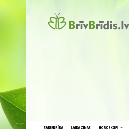
BrīvBrīdis.lv
SABIEDRĪBA
LAIKA ZIŅAS
HOROSKOPI