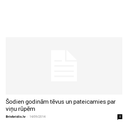
Šodien godinām tēvus un pateicamies par
viņu rūpēm
Brivbridis.lv
-
14/09/2014
0