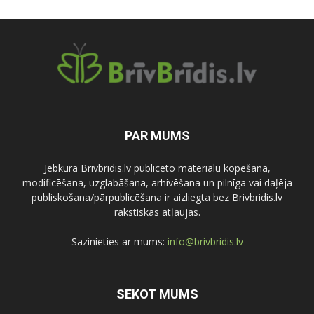
PAR MUMS
Jebkura Brivbridis.lv publicēto materiālu kopēšana,
modificēšana, uzglabāšana, arhivēšana un pilnīga vai daļēja
publiskošana/pārpublicēšana ir aizliegta bez Brivbridis.lv
rakstiskas atļaujas.
Sazinieties ar mums:
info@brivbridis.lv
SEKOT MUMS