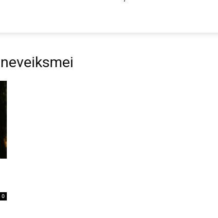
s neveiksmei
0