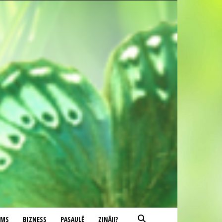
UMS
BIZNESS
PASAULĒ
ZINĀJI?