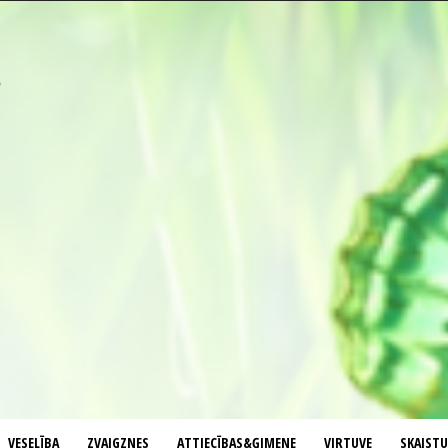
VESELĪBA
ZVAIGZNES
ATTIECĪBAS&ĢIMENE
VIRTUVE
SKAIST