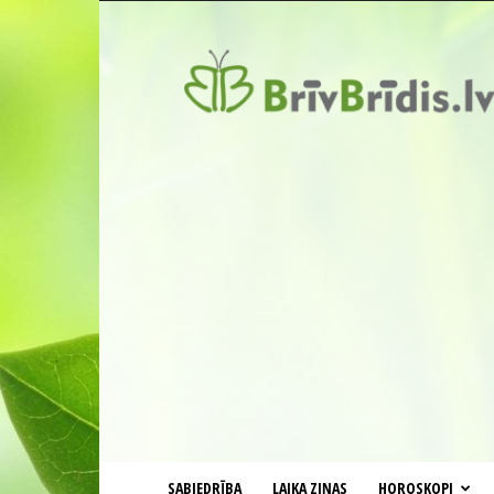
BrīvBrīdis.lv
SABIEDRĪBA
LAIKA ZIŅAS
HOROSKOPI