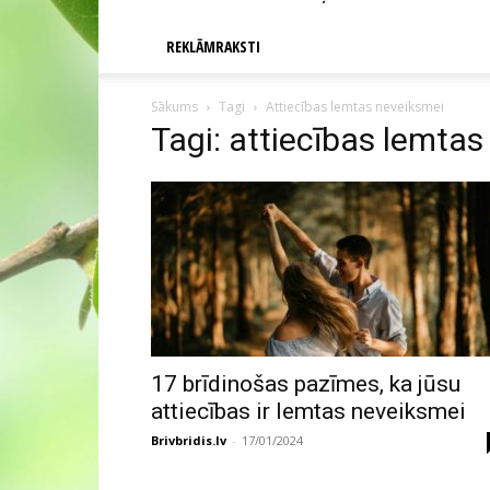
REKLĀMRAKSTI
Sākums
Tagi
Attiecības lemtas neveiksmei
Tagi: attiecības lemta
17 brīdinošas pazīmes, ka jūsu
attiecības ir lemtas neveiksmei
Brivbridis.lv
-
17/01/2024