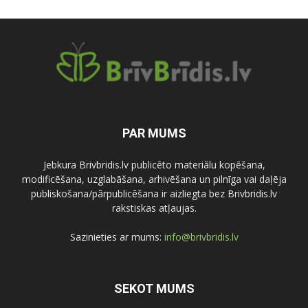
PAR MUMS
Jebkura Brivbridis.lv publicēto materiālu kopēšana,
modificēšana, uzglabāšana, arhivēšana un pilnīga vai daļēja
publiskošana/pārpublicēšana ir aizliegta bez Brivbridis.lv
rakstiskas atļaujas.
Sazinieties ar mums:
info@brivbridis.lv
SEKOT MUMS