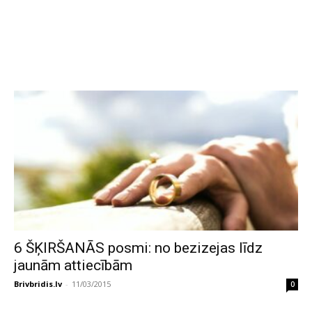
6 ŠĶIRŠANĀS posmi: no bezizejas līdz
jaunām attiecībām
Brivbridis.lv
-
11/03/2015
0