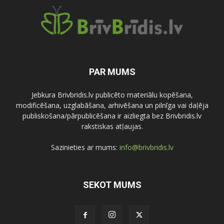
PAR MUMS
Jebkura Brivbridis.lv publicēto materiālu kopēšana,
modificēšana, uzglabāšana, arhivēšana un pilnīga vai daļēja
publiskošana/pārpublicēšana ir aizliegta bez Brivbridis.lv
rakstiskas atļaujas.
Sazinieties ar mums:
info@brivbridis.lv
SEKOT MUMS