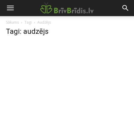
Sākums
Tagi
Audzējs
Tagi: audzējs