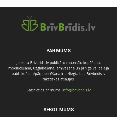
PAR MUMS
Jebkura Brivbridis.lv publicēto materiālu kopēšana,
modificēšana, uzglabāšana, arhivēšana un pilnīga vai daļēja
publiskošana/pārpublicēšana ir aizliegta bez Brivbridis.lv
rakstiskas atļaujas.
Sazinieties ar mums:
info@brivbridis.lv
SEKOT MUMS