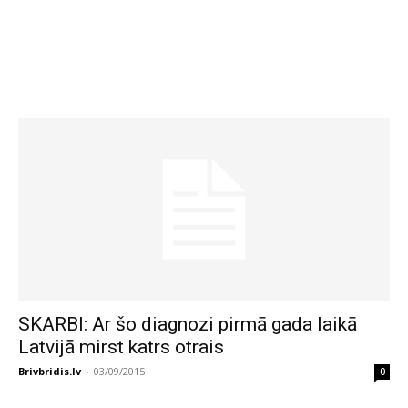
SKARBI: Ar šo diagnozi pirmā gada laikā
Latvijā mirst katrs otrais
Brivbridis.lv
-
03/09/2015
0