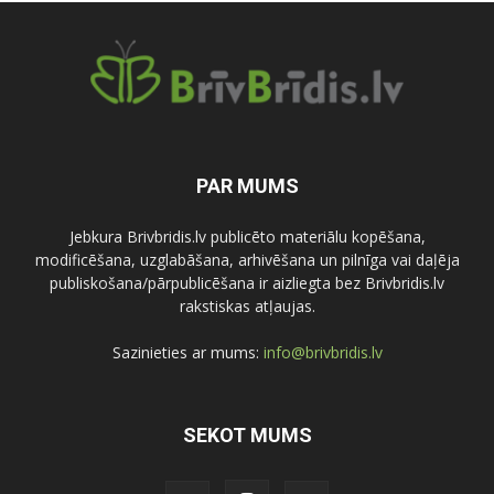
PAR MUMS
Jebkura Brivbridis.lv publicēto materiālu kopēšana,
modificēšana, uzglabāšana, arhivēšana un pilnīga vai daļēja
publiskošana/pārpublicēšana ir aizliegta bez Brivbridis.lv
rakstiskas atļaujas.
Sazinieties ar mums:
info@brivbridis.lv
SEKOT MUMS