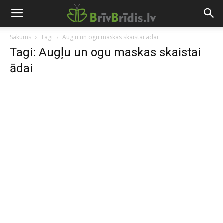
Sākums
Tagi
Augļu un ogu maskas skaistai ādai
Tagi: Augļu un ogu maskas skaistai
ādai