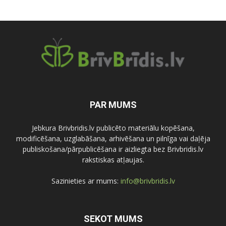
PAR MUMS
Jebkura Brivbridis.lv publicēto materiālu kopēšana,
modificēšana, uzglabāšana, arhivēšana un pilnīga vai daļēja
publiskošana/pārpublicēšana ir aizliegta bez Brivbridis.lv
rakstiskas atļaujas.
Sazinieties ar mums:
info@brivbridis.lv
SEKOT MUMS