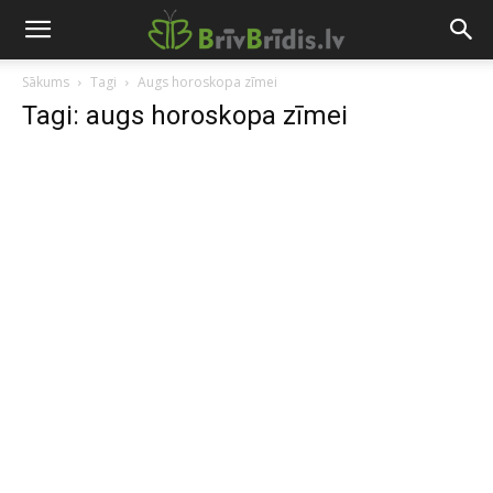
Sākums
Tagi
Augs horoskopa zīmei
Tagi: augs horoskopa zīmei