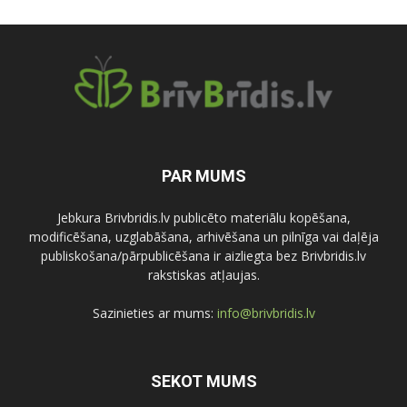
PAR MUMS
Jebkura Brivbridis.lv publicēto materiālu kopēšana,
modificēšana, uzglabāšana, arhivēšana un pilnīga vai daļēja
publiskošana/pārpublicēšana ir aizliegta bez Brivbridis.lv
rakstiskas atļaujas.
Sazinieties ar mums:
info@brivbridis.lv
SEKOT MUMS