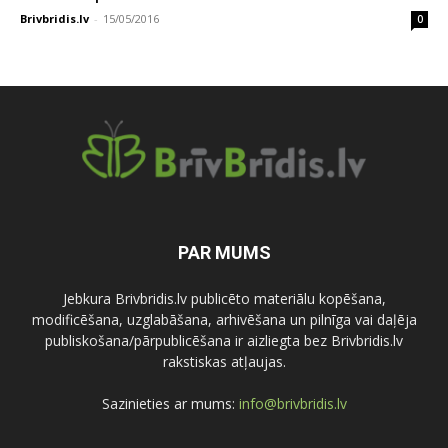
Brivbridis.lv
-
15/05/2016
0
PAR MUMS
Jebkura Brivbridis.lv publicēto materiālu kopēšana,
modificēšana, uzglabāšana, arhivēšana un pilnīga vai daļēja
publiskošana/pārpublicēšana ir aizliegta bez Brivbridis.lv
rakstiskas atļaujas.
Sazinieties ar mums:
info@brivbridis.lv