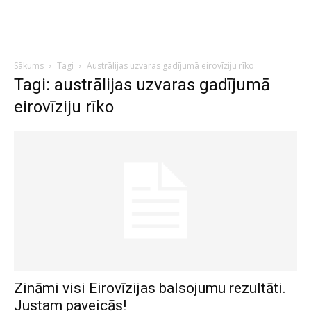
Sākums
Tagi
Austrālijas uzvaras gadījumā eirovīziju rīko
Tagi: austrālijas uzvaras gadījumā
eirovīziju rīko
Zināmi visi Eirovīzijas balsojumu rezultāti.
Justam paveicās!