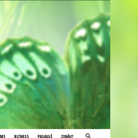
UMS
BIZNESS
PASAULĒ
ZINĀJI?