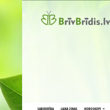
BrīvBrīdis.lv
SABIEDRĪBA
LAIKA ZIŅAS
HOROSKOPI