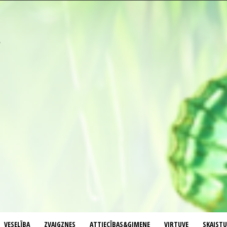
VESELĪBA
ZVAIGZNES
ATTIECĪBAS&ĢIMENE
VIRTUVE
SKAIST