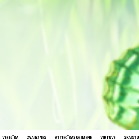
VESELĪBA
ZVAIGZNES
ATTIECĪBAS&ĢIMENE
VIRTUVE
SKAIST