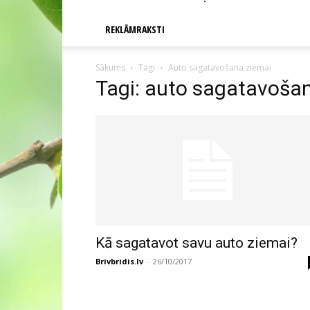
REKLĀMRAKSTI
Sākums
Tagi
Auto sagatavošana ziemai
Tagi: auto sagatavoša
Kā sagatavot savu auto ziemai?
Brivbridis.lv
-
26/10/2017