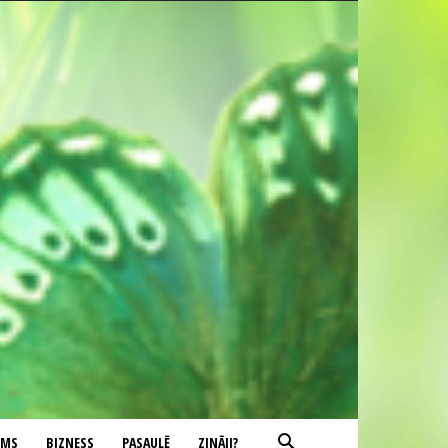
UMS
BIZNESS
PASAULĒ
ZINĀJI?