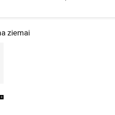
na ziemai
0