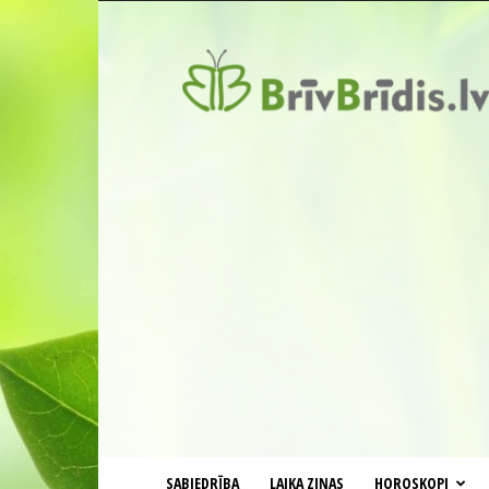
BrīvBrīdis.lv
SABIEDRĪBA
LAIKA ZIŅAS
HOROSKOPI