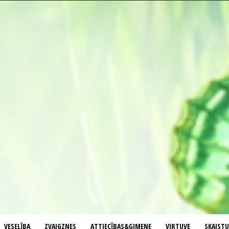
VESELĪBA
ZVAIGZNES
ATTIECĪBAS&ĢIMENE
VIRTUVE
SKAIST