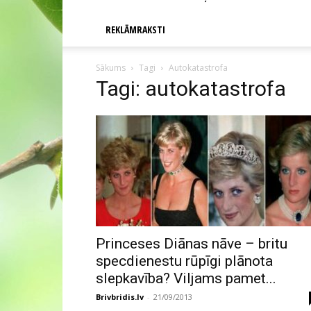
REKLĀMRAKSTI
Sākums
Tagi
Autokatastrofa
Tagi: autokatastrofa
Princeses Diānas nāve – britu
specdienestu rūpīgi plānota
slepkavība? Viljams pamet...
Brivbridis.lv
-
21/09/2013