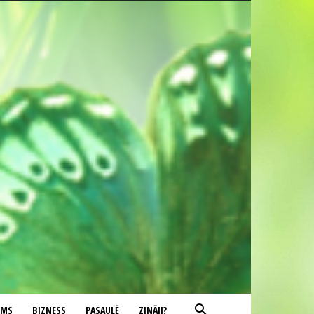
UMS
BIZNESS
PASAULĒ
ZINĀJI?