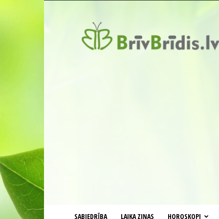
BrīvBrīdis.lv
SABIEDRĪBA
LAIKA ZIŅAS
HOROSKOPI