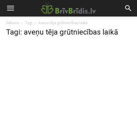
Sākums
Tagi
Aveņu tēja grūtniecības laikā
Tagi: aveņu tēja grūtniecības laikā