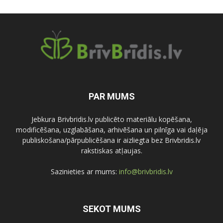
PAR MUMS
Jebkura Brivbridis.lv publicēto materiālu kopēšana,
modificēšana, uzglabāšana, arhivēšana un pilnīga vai daļēja
publiskošana/pārpublicēšana ir aizliegta bez Brivbridis.lv
rakstiskas atļaujas.
Sazinieties ar mums:
info@brivbridis.lv
SEKOT MUMS