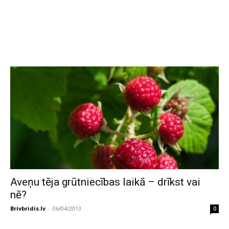
Aveņu tēja grūtniecības laikā – drīkst vai
nē?
Brivbridis.lv
-
06/04/2013
0