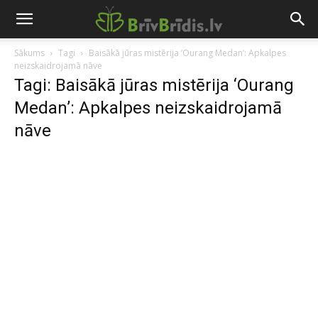
Sākums
Tagi
Baisākā jūras mistērija ‘Ourang Medan’: Apkalpes
neizskaidrojamā nāve
Tagi: Baisākā jūras mistērija ‘Ourang
Medan’: Apkalpes neizskaidrojamā
nāve