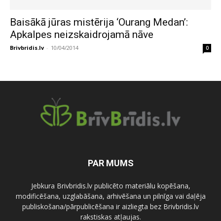
Baisākā jūras mistērija ‘Ourang Medan’:
Apkalpes neizskaidrojamā nāve
Brivbridis.lv
-
10/04/2014
0
PAR MUMS
Jebkura Brivbridis.lv publicēto materiālu kopēšana,
modificēšana, uzglabāšana, arhivēšana un pilnīga vai daļēja
publiskošana/pārpublicēšana ir aizliegta bez Brivbridis.lv
rakstiskas atļaujas.