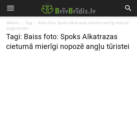
Sākums
Tagi
Baiss foto: Spoks Alkatrazas cietumā mierīgi nopozē
angļu tūristei
Tagi: Baiss foto: Spoks Alkatrazas
cietumā mierīgi nopozē angļu tūristei