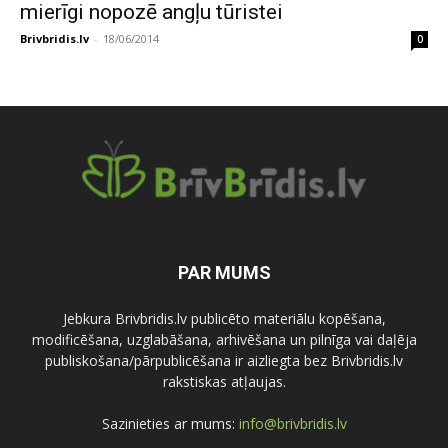
mierīgi nopozē angļu tūristei
Brivbridis.lv
-
18/06/2014
0
PAR MUMS
Jebkura Brivbridis.lv publicēto materiālu kopēšana,
modificēšana, uzglabāšana, arhivēšana un pilnīga vai daļēja
publiskošana/pārpublicēšana ir aizliegta bez Brivbridis.lv
rakstiskas atļaujas.
Sazinieties ar mums:
info@brivbridis.lv