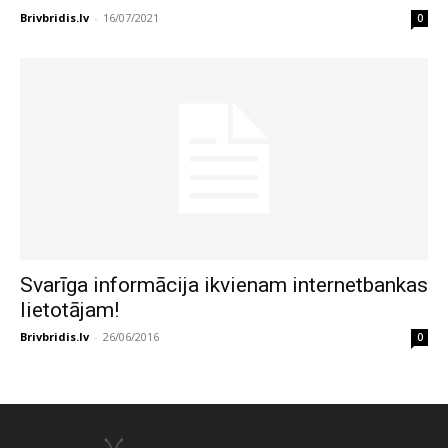
Brivbridis.lv
-
16/07/2021
0
Svarīga informācija ikvienam internetbankas
lietotājam!
Brivbridis.lv
-
26/06/2016
0