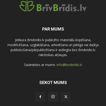
PAR MUMS
Jebkura Brivbridis.lv publicēto materiālu kopēšana,
modificēšana, uzglabāšana, arhivēšana un pilnīga vai daļēja
publiskošana/pārpublicēšana ir aizliegta bez Brivbridis.lv
rakstiskas atļaujas.
Sazinieties ar mums:
info@brivbridis.lv
SEKOT MUMS