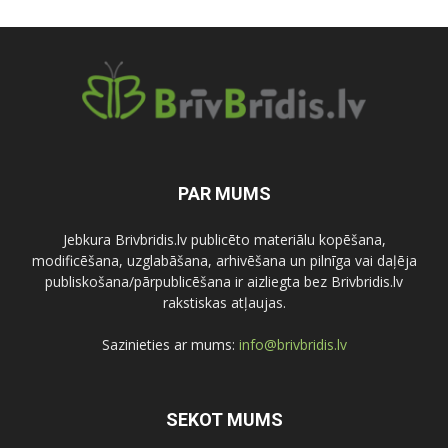
PAR MUMS
Jebkura Brivbridis.lv publicēto materiālu kopēšana,
modificēšana, uzglabāšana, arhivēšana un pilnīga vai daļēja
publiskošana/pārpublicēšana ir aizliegta bez Brivbridis.lv
rakstiskas atļaujas.
Sazinieties ar mums:
info@brivbridis.lv
SEKOT MUMS