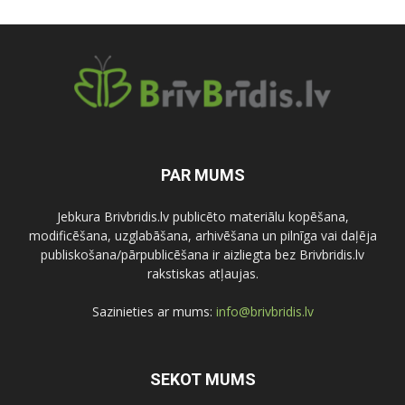
PAR MUMS
Jebkura Brivbridis.lv publicēto materiālu kopēšana,
modificēšana, uzglabāšana, arhivēšana un pilnīga vai daļēja
publiskošana/pārpublicēšana ir aizliegta bez Brivbridis.lv
rakstiskas atļaujas.
Sazinieties ar mums:
info@brivbridis.lv
SEKOT MUMS