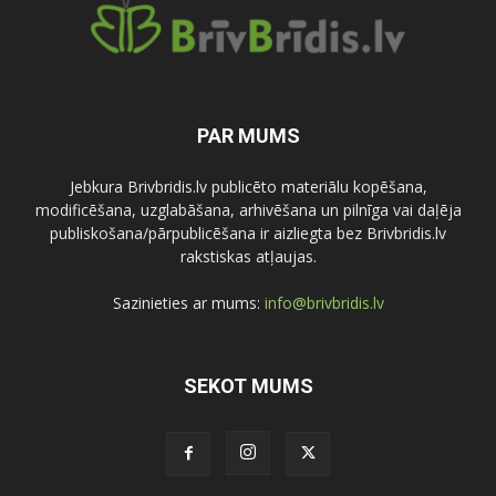
PAR MUMS
Jebkura Brivbridis.lv publicēto materiālu kopēšana,
modificēšana, uzglabāšana, arhivēšana un pilnīga vai daļēja
publiskošana/pārpublicēšana ir aizliegta bez Brivbridis.lv
rakstiskas atļaujas.
Sazinieties ar mums:
info@brivbridis.lv
SEKOT MUMS