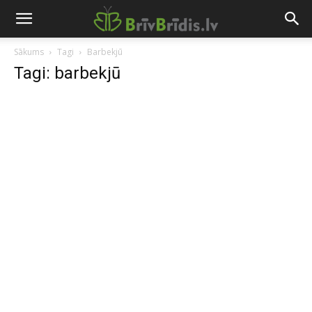
Sākums
Tagi
Barbekjū
Tagi: barbekjū