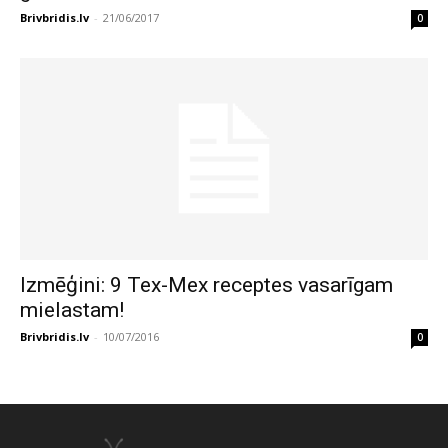
Brivbridis.lv
-
21/06/2017
0
Izmēģini: 9 Tex-Mex receptes vasarīgam
mielastam!
Brivbridis.lv
-
10/07/2016
0