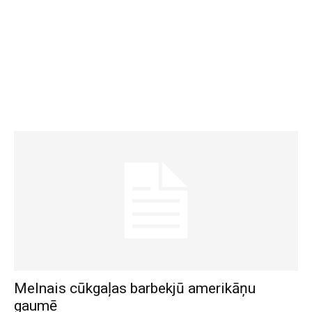
Melnais cūkgaļas barbekjū amerikāņu
gaumē